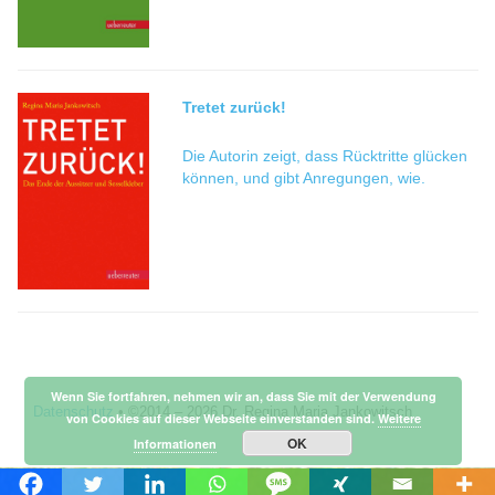
Tretet zurück!
Die Autorin zeigt, dass Rücktritte glücken
können, und gibt Anregungen, wie.
Wenn Sie fortfahren, nehmen wir an, dass Sie mit der Verwendung
Datenschutz
•
©2014 –
2026 Dr. Regina Maria Jankowitsch
von Cookies auf dieser Webseite einverstanden sind.
Weitere
OK
Informationen