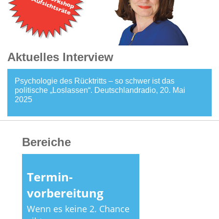
Aktuelles Interview
Psychologie des Rücktritts – so schwer ist das
politische „Loslassen“. Deutschlandradio, 20. Mai
2025
Bereiche
Termin­
vorbereitung
Wenn es keine 2. Chance