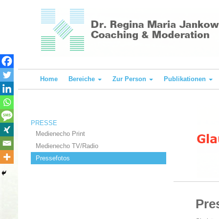
Direkt
zum
Inhalt
Home
Bereiche
Zur Person
Publikationen
PRESSE
Medienecho Print
Medienecho TV/Radio
Pressefotos
Pre